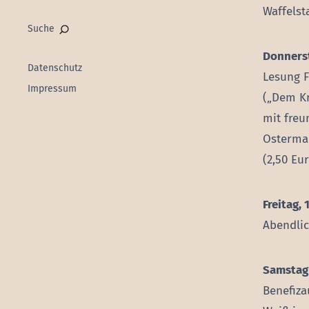
Waffelst
Suche
Donnerst
Datenschutz
Lesung F
Impressum
(„Dem Kr
mit freu
Osterma
(2,50 Eu
Freitag, 
Abendlic
Samstag/
Benefiza