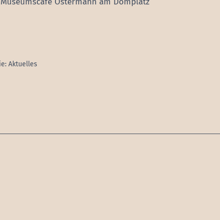
 Museumscafé Ostermann am Domplatz
ie:
Aktuelles